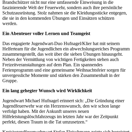
Brandschützer nicht nur eine umfassende Einweisung in die
faszinierende Welt der Feuerwehr, sondern auch ihre persönliche
Schutzausrüstung. Stolz nahmen sie die Kleidungsstücke entgegen,
die sie in den kommenden Übungen und Einsätzen schützen
werden.
Ein Abenteuer voller Lernen und Teamgeist
Das engagierte Jugendwart-Duo Hufnagel/Klier hat mit seinem
Helferteam für die Jugendlichen ein abwechslungsreiches Programm
zusammengestellt, das weit über die sieben Übungen hinausgeht.
Neben der Vermittlung von wichtigen Fertigkeiten stehen auch
Freizeitveranstaltungen auf dem Plan. Ein spannendes
Ferienprogramm und eine gemeinsame Weihnachtsfeier sorgen für
unvergessliche Momente und stärken den Zusammenhalt in der
Gruppe.
Ein lang gehegter Wunsch wird Wirklichkeit
Jugendwart Michael Hufnagel erinnert sich: „Die Gründung einer
Jugendfeuerwehr war ein Herzenswunsch, den wir schon lange
verfolgt haben. Mit der Ankunft unseres neuen
Hilfeleistungslöschfahrzeugs im letzten Jahr war der Zeitpunkt
perfekt, diesen Traum in die Tat umzusetzen.“
Kreisjugendfeuerwehrwart Stefan Fleischmann zeigte sich begeistert