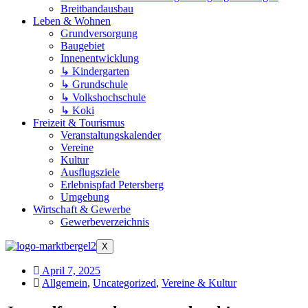
Breitbandausbau
Leben & Wohnen
Grundversorgung
Baugebiet
Innenentwicklung
↳ Kindergarten
↳ Grundschule
↳ Volkshochschule
↳ Koki
Freizeit & Tourismus
Veranstaltungskalender
Vereine
Kultur
Ausflugsziele
Erlebnispfad Petersberg
Umgebung
Wirtschaft & Gewerbe
Gewerbeverzeichnis
X
April 7, 2025
Allgemein
,
Uncategorized
,
Vereine & Kultur