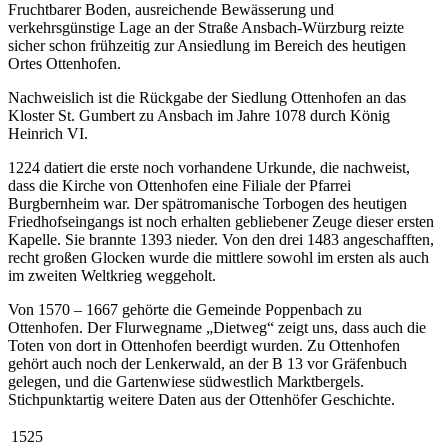
Fruchtbarer Boden, ausreichende Bewässerung und
verkehrsgünstige Lage an der Straße Ansbach-Würzburg reizte
sicher schon frühzeitig zur Ansiedlung im Bereich des heutigen
Ortes Ottenhofen.
Nachweislich ist die Rückgabe der Siedlung Ottenhofen an das
Kloster St. Gumbert zu Ansbach im Jahre 1078 durch König
Heinrich VI.
1224 datiert die erste noch vorhandene Urkunde, die nachweist,
dass die Kirche von Ottenhofen eine Filiale der Pfarrei
Burgbernheim war. Der spätromanische Torbogen des heutigen
Fried­hofseingangs ist noch erhalten gebliebener Zeuge dieser ersten
Kapelle. Sie brannte 1393 nieder. Von den drei 1483 angeschafften,
recht großen Glocken wurde die mittlere sowohl im ersten als auch
im zweiten Weltkrieg weggeholt.
Von 1570 – 1667 gehörte die Gemeinde Poppenbach zu
Ottenhofen. Der Flurwegname „Dietweg“ zeigt uns, dass auch die
Toten von dort in Ottenhofen beerdigt wurden. Zu Ottenhofen
gehört auch noch der Lenkerwald, an der B 13 vor Gräfenbuch
gelegen, und die Gartenwiese südwestlich Marktbergels.
Stichpunktartig weitere Daten aus der Ottenhöfer Geschichte.
1525