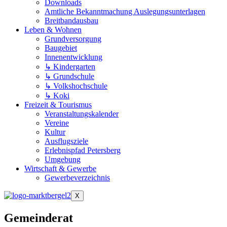
Downloads
Amtliche Bekanntmachung Auslegungsunterlagen
Breitbandausbau
Leben & Wohnen
Grundversorgung
Baugebiet
Innenentwicklung
↳ Kindergarten
↳ Grundschule
↳ Volkshochschule
↳ Koki
Freizeit & Tourismus
Veranstaltungskalender
Vereine
Kultur
Ausflugsziele
Erlebnispfad Petersberg
Umgebung
Wirtschaft & Gewerbe
Gewerbeverzeichnis
X
Gemeinderat