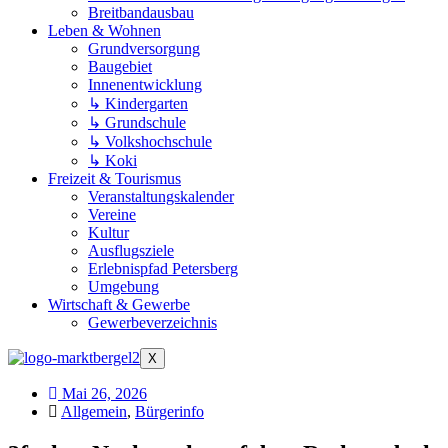
Breitbandausbau
Leben & Wohnen
Grundversorgung
Baugebiet
Innenentwicklung
↳ Kindergarten
↳ Grundschule
↳ Volkshochschule
↳ Koki
Freizeit & Tourismus
Veranstaltungskalender
Vereine
Kultur
Ausflugsziele
Erlebnispfad Petersberg
Umgebung
Wirtschaft & Gewerbe
Gewerbeverzeichnis
X
Mai 26, 2026
Allgemein
,
Bürgerinfo