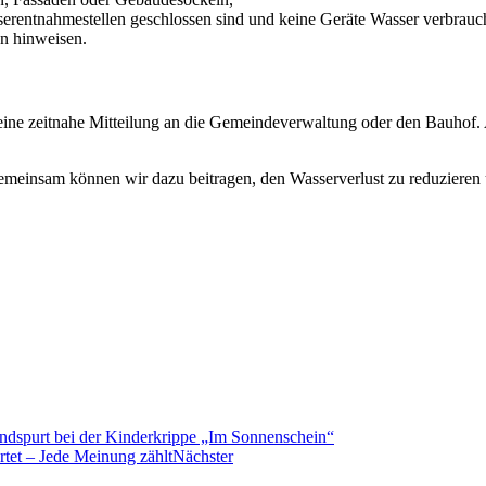
rentnahmestellen geschlossen sind und keine Geräte Wasser verbrauchen
on hinweisen.
 eine zeitnahe Mitteilung an die Gemeindeverwaltung oder den Bauhof.
emeinsam können wir dazu beitragen, den Wasserverlust zu reduzieren
dspurt bei der Kinderkrippe „Im Sonnenschein“
rtet – Jede Meinung zählt
Nächster