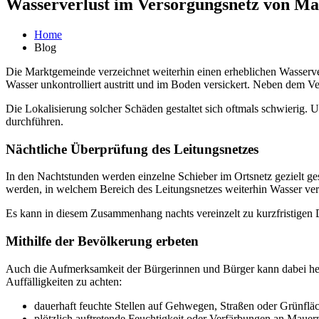
Wasserverlust im Versorgungsnetz von Ma
Home
Blog
Die Marktgemeinde verzeichnet weiterhin einen erheblichen Wasserver
Wasser unkontrolliert austritt und im Boden versickert. Neben dem Ve
Die Lokalisierung solcher Schäden gestaltet sich oftmals schwieri
durchführen.
Nächtliche Überprüfung des Leitungsnetzes
In den Nachtstunden werden einzelne Schieber im Ortsnetz gezielt ge
werden, in welchem Bereich des Leitungsnetzes weiterhin Wasser verlo
Es kann in diesem Zusammenhang nachts vereinzelt zu kurzfristige
Mithilfe der Bevölkerung erbeten
Auch die Aufmerksamkeit der Bürgerinnen und Bürger kann dabei helf
Auffälligkeiten zu achten:
dauerhaft feuchte Stellen auf Gehwegen, Straßen oder Grünfläch
plötzlich auftretende Feuchtigkeit oder Verfärbungen an Maue