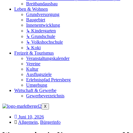
Breitbandausbau
Leben & Wohnen
Grundversorgung
Baugebiet
Innenentwicklung
↳ Kindergarten
↳ Grundschule
↳ Volkshochschule
↳ Koki
Freizeit & Tourismus
Veranstaltungskalender
Vereine
Kultur
Ausflugsziele
Erlebnispfad Petersberg
Umgebung
Wirtschaft & Gewerbe
Gewerbeverzeichnis
X
Juni 10, 2026
Allgemein
,
Bürgerinfo