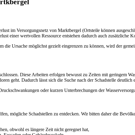
rtkbergel
lust im Versorgungsnetz von Marktbergel (Ortsteile können ausgeschlo
rlust einer wertvollen Ressource entstehen dadurch auch zusätzliche Ko
g. Um die Ursache möglichst gezielt eingrenzen zu können, wird der 
schlossen. Diese Arbeiten erfolgen bewusst zu Zeiten mit geringem Wa
ren geht. Dadurch lässt sich die Suche nach der Schadstelle deutlich 
n Druckschwankungen oder kurzen Unterbrechungen der Wasserversorgu
en, mögliche Schadstellen zu entdecken. Wir bitten daher die Bevölk
en, obwohl es längere Zeit nicht geregnet hat,
rn, Fassaden oder Gebäudesockeln,